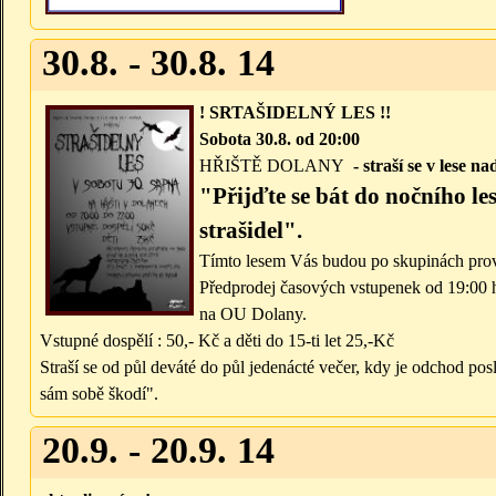
30.8. - 30.8. 14
! SRTAŠIDE
LNÝ LES !!
Sobota 30.8.
od 20:00
HŘIŠTĚ DOLANY
- straší se v lese 
"Přijďte se bát do nočního le
strašidel".
Tímto lesem Vás budou po skupinách prov
Předprodej časových vstupenek od 19:00 
na OU Dolany.
Vstupné dospělí : 50,- Kč a děti do 15-ti let 25,-Kč
Straší se od půl deváté do půl jedenácté večer, kdy je odchod po
sám sobě škodí".
20.9. - 20.9. 14