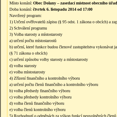
Místo konání:
Obec Dolany – zasedací místnost obecního úřa
Doba konání:
čtvrtek 6. listopadu 2014 od 17:00
Navržený program:
1) Určení ověřovatelů zápisu (§ 95 odst. 1 zákona o obcích) a zap
2) Schválení programu
3) Volba starosty a místostarosty
a) určení počtu místostarostů
b) určení, které funkce budou členové zastupitelstva vykonávat 
(§ 71 zákona o obcích)
c) určení způsobu volby starosty a místostarosty
d) volba starosty
e) volba místostarosty
4) Zřízení finančního a kontrolního výboru
a) určení počtu členů finančního a kontrolního výboru
b) volba předsedy finančního výboru
c) volba předsedy kontrolního výboru
d) volba členů finančního výboru
e) volba členů kontrolního výboru
5) Rozhodnutí o odměnách za výkon funkcí neuvolněných členů z