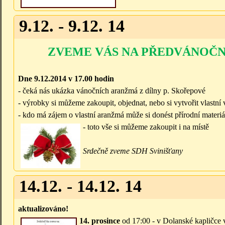
9.12. - 9.12. 14
ZVEME VÁS NA PŘEDVÁNOČN
Dne 9.12.2014 v 17.00 hodin
- čeká nás ukázka vánočních aranžmá z dílny p. Skořepové
- výrobky si můžeme zakoupit, objednat, nebo si vytvořit vlastn
- kdo má zájem o vlastní aranžmá může si donést přírodní materi
- tot
o vše si můžeme zakoupit i na místě
Srdečně zve
me SDH Svinišťany
14.12. - 14.12. 14
aktualizováno!
14. prosince
od 17:00 - v Dolanské kapličce 