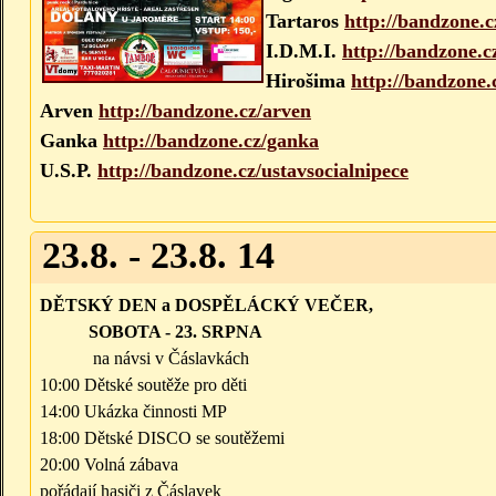
Tartaros
http://bandzone.c
I.D.M.I.
http://bandzone.
Hirošima
http://bandzone.
Arven
http://bandzone.cz/arven
Ganka
http://bandzone.cz/ganka
U.S.P.
http://bandzone.cz/ustavsocialnipece
23.8. - 23.8. 14
DĚTSKÝ DEN a DOSPĚLÁCKÝ VEČER,
SOBOTA - 23. SRPNA
na návsi v Čáslavkách
10:00 Dětské soutěže pro děti
14:00 Ukázka činnosti MP
18:00 Dětské DISCO se soutěžemi
20:00 Volná zábava
pořádají hasiči z Čáslavek