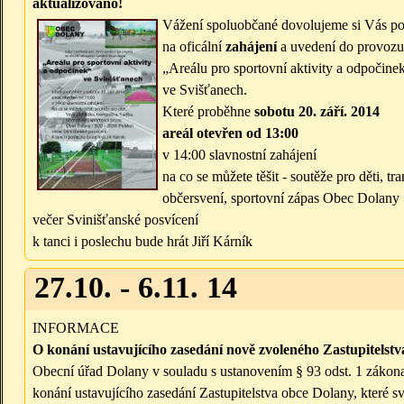
aktualizováno!
Vážení spoluobčané dovolujeme si Vás po
na oficální
zahájení
a uvedení do provozu
„Areálu pro sportovní aktivity a odpočine
ve Svišťanech.
Které proběhne
sobotu 20. září. 2014
areál otevřen od 13:00
v 14:00 slavnostní zahájení
na co se můžete těšit - soutěže pro děti, t
občersvení, sportovní zápas Obec Dolan
večer Svinišťanské posvícení
k tanci i poslechu bude hrát Jiří Kárník
27.10. - 6.11. 14
INFORMACE
O konání ustavujícího zasedání nově zvoleného Zastupitelst
Obecní úřad Dolany v souladu s ustanovením § 93 odst. 1 zákona 
konání ustavujícího zasedání Zastupitelstva obce Dolany, které s