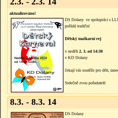
2.3. - 2.3. 14
aktualizováno!
DS Dolany ve spolupráci s L
pořádá tradiční
Dětský maškarní rej
v neděli
2. 3. od 14:30
v KD Dolany
čekají vás soutěže pro děti, tan
Srdečně zvou pořadatelé
8.3. - 8.3. 14
DS Dolany