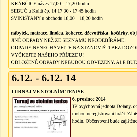
KRÁBČICE náves 17,00 – 17,20 hodin
SEBUČ u Kultů čp. 14 17,30 - 17,45 hodin
SVINIŠŤANY u obchodu 18,00 – 18,20 hodin
nábytek, matrace, linolea, koberce, dřevotříska, kočárky, o
JINÉ ODPADY NEŽ ZE SEZNAMU NEODEBÍRÁME!
ODPADY NENECHÁVEJTE NA STANOVIŠTI BEZ DOZO
VYČKEJTE NAŠEHO PŘÍJEZDU!
ODLOŽENÉ ODPADY NEBUDOU ODVEZENY, ALE BUD
6.12. - 6.12. 14
TURNAJ VE STOLNÍM TENISE
6. prosince 2014
Tělovýchovná jednota Dolany, oddí
mohou neregistrovaní hráči. Zápi
hodin. Občerstvení bude zajištěno