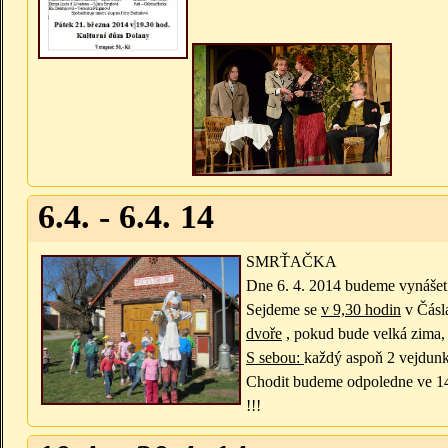
6.4. - 6.4. 14
SMRŤAČKA
Dne 6. 4. 2014
budeme vynášet 
Sejdeme se
v 9,30 hodin
v Čásl
dvoře
, pokud bude velká zima, 
S sebou:
každý aspoň 2 vejdunky
Chodit budeme odpoledne ve 14,3
!!!