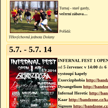
Turnaj - staré gardy,
večerní zábava…
Pořádá:
Tělovýchovná jednota Dolany
5.7. - 5.7. 14
INFERNAL FEST 1 OPEN
od
5 červenec v 14:00
do
6
vystoupí kapely
Exorcizphobia
http://band
Dysangelium
http://bandz
Infernal Heretic
http://ban
Kaar
http://bandzone.cz/k
Signum
http://bandzone.c