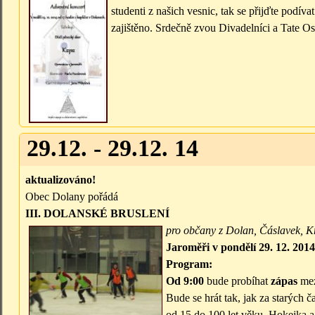
studenti z našich vesnic, tak se přijďte podíva
zajištěno. Srdečně zvou Divadelníci a Tate O
29.12. - 29.12. 14
aktualizováno!
Obec Dolany pořádá
III. DOLANSKÉ BRUSLENÍ
pro občany z Dolan, Čáslavek, K
Jaroměři
v pondělí 29. 12. 2014
Program:
Od 9:00
bude probíhat
zápas
mez
Bude se hrát tak, jak za starých 
od 15 do 100 let věku. Hokejka a