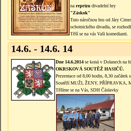
na
reprízu
divadelní hry
"Záskok"
Tuto náročnou hru od Járy Cimr
ochotnického divadla, se rozhodl
Těší se na vás Vaši komedianti.
14.6. - 14.6. 14
Dne 14.6.2014
se koná v Dolanech na hř
OKRSKOVÁ SOUTĚŽ HASIČŮ.
Prezentace od 8,00 hodin, 8,30 začátek s
Soutěží MUŽI, ŽENY, PŘÍPRAVKA, ML
Těšíme se na Vás, SDH Čáslavky