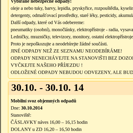
Vybírané nebezpečné odpady:
oleje a nebo tuky, barvy, lepidla, pryskyřice, rozpouštědla, kysel
detergenty, odmašťovací prostředky, staré léky, pesticidy, akumulá
Další odpady, které od Vás odebereme:
pneumatiky (osobní), monočlánky, elektropřístroje - radia, vysava
Ledničky, mrazničky, televizory, monitory, ostatní elektropřístr
Proto je nepoškozujte a neodebírejte žádné součásti.
JINÉ ODPADY NEŽ ZE SEZNAMU NEODEBÍRÁME!
ODPADY NENECHÁVEJTE NA STANOVIŠTI BEZ DOZO
VYČKEJTE NAŠEHO PŘÍJEZDU !
ODLOŽENÉ ODPADY NEBUDOU ODVEZENY, ALE BUD
30.10. - 30.10. 14
Mobilní svoz objemných odpadů
Dne:
30.10.2014
Stanoviště:
ČÁSLAVKY náves 16,00 – 16,15 hodin
DOLANY u ZD 16,20 – 16,50 hodin