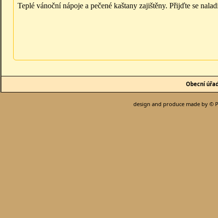
Teplé vánoční nápoje a pečené kaštany zajištěny.
Přijďte se nala
Obecní úřa
design and produce made by © P