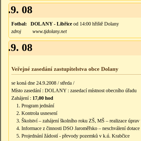
20.9. 08
Fotbal:
DOLANY - Libřice
od 14:00 hřiště Dolany
zdroj
www.tjdolany.net
24.9. 08
Veřejné zasedání zastupitelstva obce Dolany
se koná dne 24.9.2008 / středa /
Místo zasedání : DOLANY : zasedací místnost obecního úřadu
Zahájení :
17,00 hod
Program jednání
Kontrola usnesení
Školství – zahájení školního roku ZŠ, MŠ – realizace úprav
Informace z činnosti DSO Jaroměřsko – neschválení dotace 
Projednání žádostí - převody pozemků v k.ú. Krabčice