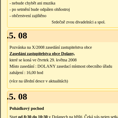
- nebude chybět ani muzika
- po setmění bude odpálen ohňostroj
- občerstvení zajištěno
Srdečně zvou divadelníci a spol.
29.5. 08
Pozvánka na X/2008 zasedání zastupitelstva obce
Zasedání zastupitelstva obce Dolany,
které se koná ve čtvrtek 29. května 2008
Místo zasedání : DOLANY zasedací místnost obecního úřadu
zahájení : 16,00 hod
(více na úřední desce v aktualitách)
31.5. 08
Pohádkový pochod
Start
od 8:30 do 10:30
v Dolanech na hřišti. Čeká vás nejen se