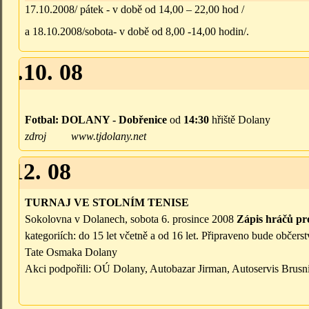
17.10.2008/ pátek - v době od 14,00 – 22,00 hod /
a 18.10.2008/sobota- v době od 8,00 -14,00 hodin/.
25.10. 08
Fotbal:
DOLANY - Dobřenice
od
14:30
hřiště Dolany
zdroj
www.tjdolany.net
6.12. 08
TURNAJ VE STOLNÍM TENISE
Sokolovna v Dolanech, sobota 6. prosince 2008
Zápis hráčů pr
kategoriích: do 15 let včetně a od 16 let. Připraveno bude obče
Tate Osmaka Dolany
Akci podpořili: OÚ Dolany, Autobazar Jirman, Autoservis Brusni