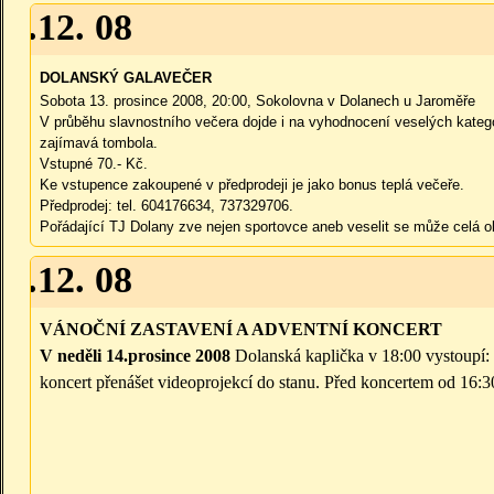
13.12. 08
DOLANSKÝ GALAVEČER
Sobota 13. prosince 2008, 20:00, Sokolovna v Dolanech u Jaroměře
V průběhu slavnostního večera dojde i na vyhodnocení veselých katego
zajímavá tombola.
Vstupné 70.- Kč.
Ke vstupence zakoupené v předprodeji je jako bonus teplá večeře.
Předprodej: tel. 604176634, 737329706.
Pořádající TJ Dolany zve nejen sportovce aneb veselit se může celá o
14.12. 08
VÁNOČNÍ ZASTAVENÍ A ADVENTNÍ KONCERT
V neděli 14.prosince 2008
Dolanská kaplička v 18:00 vystoupí:
koncert přenášet videoprojekcí do stanu. Před koncertem od 16: