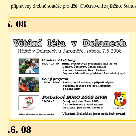
připraveny drobné soutěže pro děti. Občerstvení zajištěno. Start
7.6. 08
21.6. 08