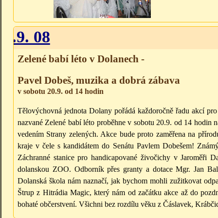
20.9. 08
Zelené babí léto v Dolanech -
Pavel Dobeš, muzika a dobrá zábava
v sobotu 20.9. od 14 hodin
Tělovýchovná jednota Dolany pořádá každoročně řadu akcí pro ve
nazvané Zelené babí léto proběhne v sobotu 20.9. od 14 hodin n
vedením Strany zelených. Akce bude proto zaměřena na přírodu
kraje v čele s kandidátem do Senátu Pavlem Dobešem! Známý 
Záchranné stanice pro handicapované živočichy v Jaroměři Da
dolanskou ZOO. Odborník přes granty a dotace Mgr. Jan Balcar
Dolanská škola nám naznačí, jak bychom mohli zužitkovat odpa
Štrup z Hitrádia Magic, který nám od začátku akce až do pozd
bohaté občerstvení. Všichni bez rozdílu věku z Čáslavek, Krábčic