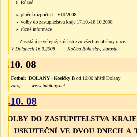
Různé
plnění rozpočtu I –VIII/2008
volby do zastupitelstva kraje 17.10.-18.10.2008
různé informace
Zasedání je veřejné, k účasti zvu všechny občany obce.
V Dolanech 16.9.2008 Kočica Bohuslav, starosta
11.10. 08
Fotbal:
DOLANY - Kosičky B
od 16:00 hřiště Dolany
zdroj
www.tjdolany.net
18.10. 08
Volby do zastupitelstva kra
uskuteční ve dvou dnech a 