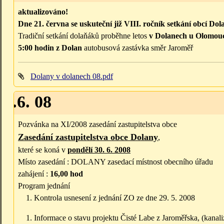
aktualizováno!
Dne 21. června se uskuteční již VIII. ročník setkání obcí Dol
Tradiční setkání dolaňáků proběhne letos
v Dolanech u Olomou
5:00 hodin z Dolan
autobusová zastávka směr Jaroměř
Dolany v dolanech 08.pdf
30.6. 08
Pozvánka na XI/2008 zasedání zastupitelstva obce
Zasedání zastupitelstva obce Dolany
,
které se koná v
pondělí 30. 6. 2008
Místo zasedání : DOLANY zasedací místnost obecního úřadu
zahájení :
16,00 hod
Program jednání
Kontrola usnesení z jednání ZO ze dne 29. 5. 2008
Informace o stavu projektu Čisté Labe z Jaroměřska, (kana