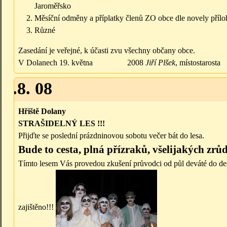
Jaroměřsko
Měsíční odměny a příplatky členů ZO obce dle novely příloh
Různé
Zasedání je veřejné, k účasti zvu všechny občany obce.
V Dolanech 19. května 2008
Jiří Plšek
, místostarosta
30.8. 08
Hřiště Dolany
STRAŠIDELNÝ LES !!!
Přijďte se poslední prázdninovou sobotu večer bát do lesa.
Bude to
cesta, plná přízraků, všelijakých zrůd
Tímto lesem Vás provedou zkušení průvodci od půl deváté do des
zajištěno!!!